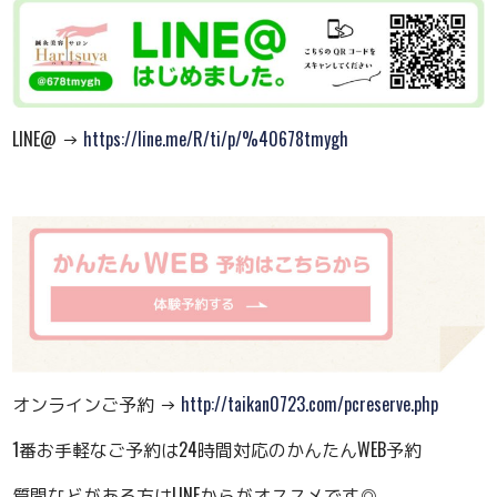
LINE@ →
https://line.me/R/ti/p/%40678tmygh
オンラインご予約 →
http://taikan0723.com/pcreserve.php
1番お手軽なご予約は24時間対応のかんたんWEB予約
質問などがある方はLINEからがオススメです◎