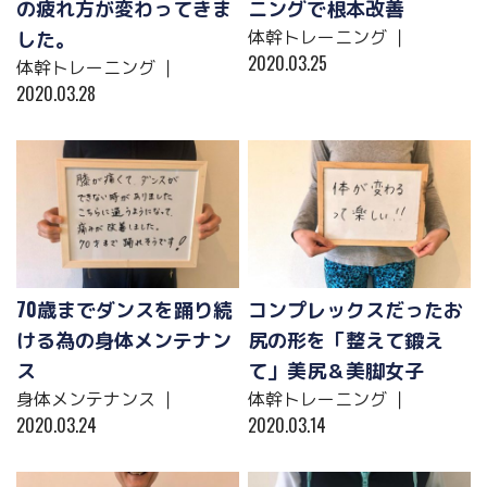
の疲れ方が変わってきま
ニングで根本改善
体幹トレーニング
｜
した。
2020.03.25
体幹トレーニング
｜
2020.03.28
70歳までダンスを踊り続
コンプレックスだったお
ける為の身体メンテナン
尻の形を「整えて鍛え
ス
て」美尻＆美脚女子
身体メンテナンス
｜
体幹トレーニング
｜
2020.03.24
2020.03.14