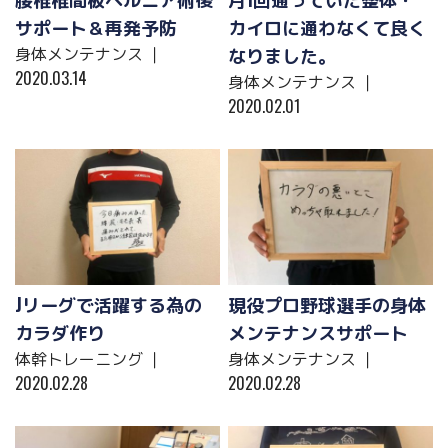
サポート＆再発予防
カイロに通わなくて良く
身体メンテナンス
｜
なりました。
2020.03.14
身体メンテナンス
｜
2020.02.01
Jリーグで活躍する為の
現役プロ野球選手の身体
カラダ作り
メンテナンスサポート
体幹トレーニング
｜
身体メンテナンス
｜
2020.02.28
2020.02.28