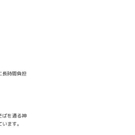
に長時間負担
そばを通る神
ています。